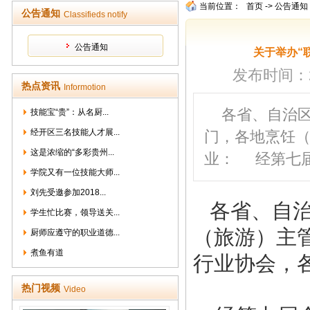
当前位置：
首页
->
公告通知
公告通知
Classifieds notify
公告通知
关于举办“
发布时间：201
热点资讯
Informotion
各省、自治
技能宝“贵”：从名厨...
经开区三名技能人才展...
门，各地烹饪
这是浓缩的“多彩贵州...
业： 经第七
学院又有一位技能大师...
刘先受邀参加2018...
各省、自
学生忙比赛，领导送关...
（旅游）主
厨师应遵守的职业道德...
煮鱼有道
行业协会，
热门视频
Video