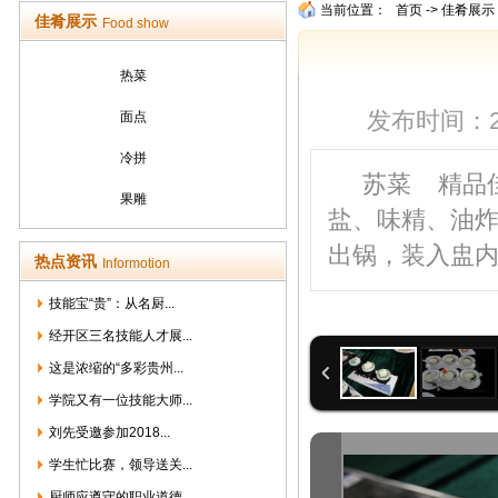
当前位置：
首页
->
佳肴展示
佳肴展示
Food show
热菜
发布时间：2013
面点
冷拼
苏菜 精品佳
果雕
盐、味精、油炸
出锅，装入盅内；
热点资讯
Informotion
技能宝“贵”：从名厨...
经开区三名技能人才展...
这是浓缩的“多彩贵州...
学院又有一位技能大师...
刘先受邀参加2018...
学生忙比赛，领导送关...
厨师应遵守的职业道德...