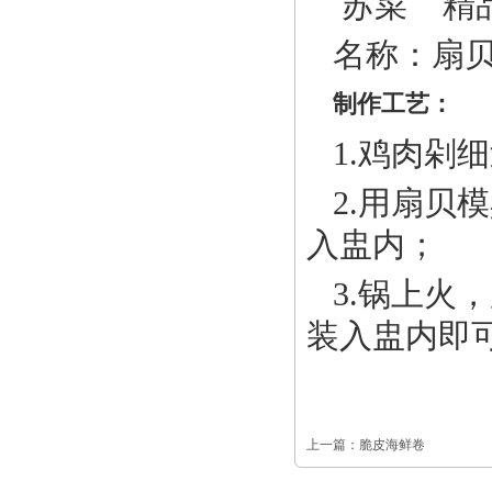
苏菜 精
名称：扇
制作工艺：
1.鸡肉剁
2.用扇贝
入盅内；
3.锅上火
装入盅内即
上一篇：
脆皮海鲜卷