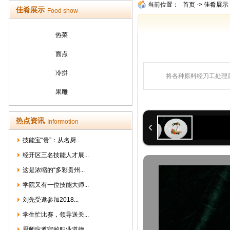
当前位置：
首页
->
佳肴展示
佳肴展示
Food show
热菜
面点
冷拼
将各种原料经刀工处理
果雕
热点资讯
Informotion
技能宝“贵”：从名厨...
经开区三名技能人才展...
这是浓缩的“多彩贵州...
学院又有一位技能大师...
刘先受邀参加2018...
学生忙比赛，领导送关...
厨师应遵守的职业道德...