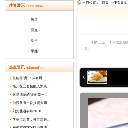
当前位置：
首页
->
佳肴展示
佳肴展示
Food show
热菜
面点
冷拼
制作工艺： 1.水发鱼
盘。
果雕
热点资讯
Informotion
技能宝“贵”：从名厨...
经开区三名技能人才展...
这是浓缩的“多彩贵州...
学院又有一位技能大师...
刘先受邀参加2018...
学生忙比赛，领导送关...
厨师应遵守的职业道德...