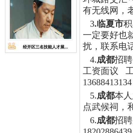
有无线网，老板
3
.临夏市
积
一定要好也就是
扰，联系电话
经开区三名技能人才展...
4.
成都
招聘
工资面议 
13688413134
5.
成都
本人
点武候祠，和玉
6.
成都
招聘
18202886439