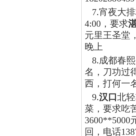
7.宵夜大
4:00，要求
元里王圣堂，
晚上
8.成都春
名，刀功过
西，打何一名，
9.
汉口
北轻
菜，要求吃
3600**
回，电话1387