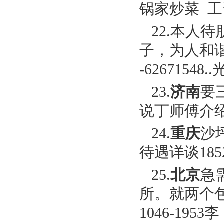
锅家炒菜 工资
22.本人
子，为人和
-626715
23.
济南
要
说丁师傅介
24.
重庆
沙
待遇详谈1852
25.
北京
急
所。就两个包
1046-1953李