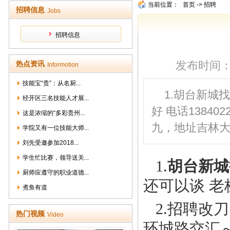
当前位置：
首页
->
招聘
招聘信息
Jobs
招聘信息
发布时间：201
热点资讯
Informotion
技能宝“贵”：从名厨...
1.胡台新城
经开区三名技能人才展...
好 电话13840
这是浓缩的“多彩贵州...
九，地址吉林
学院又有一位技能大师...
刘先受邀参加2018...
学生忙比赛，领导送关...
1.
胡台新城
厨师应遵守的职业道德...
还可以谈 老板
煮鱼有道
2.招聘改
热门视频
Video
环城路交汇