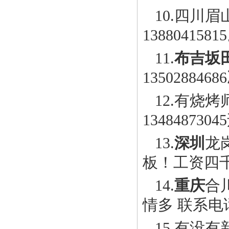
10.四川
13880415
11.
布吉坂
135028846
12.有烧烤
13484873
13.
深圳
龙岗
板！工资四
14.
重庆
合川
情多 联系电话1
15.有没