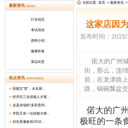
当前位置
首页
->
最新资讯
-
最新资讯
News
行业动态
这家店因为
考试培训
发布时间：2015/12/
原料介绍
健康饮食
偌大的广州城
菜品欣赏
街，那么，连绵
热点资讯
前，在龙津路
Informotion
路，锅碗瓢盆
技能宝“贵”：从名厨...
经开区三名技能人才展...
这是浓缩的“多彩贵州...
偌大的广州
学院又有一位技能大师...
极旺的一条
刘先受邀参加2018...