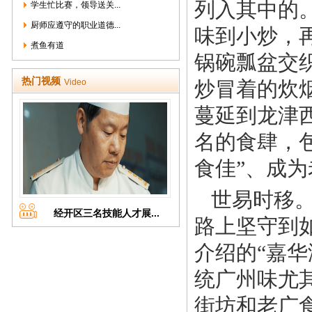
列入其中的
学生忙比赛，领导送关...
厨师应遵守的职业道德...
味到小炒，
煮鱼有道
锅碗瓢盆交
热门视频
Video
炒冒着的炊
蔓延到龙津
名的食肆，
食佳”、成为
世易时移
经开区三名技能人才展...
路上坚守到
介绍的“嘉华
统广州味尤
街坊和老广