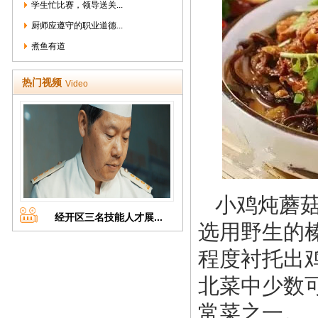
学生忙比赛，领导送关...
厨师应遵守的职业道德...
煮鱼有道
热门视频
Video
小鸡炖蘑
经开区三名技能人才展...
选用野生的
程度衬托出
北菜中少数
常菜之一。