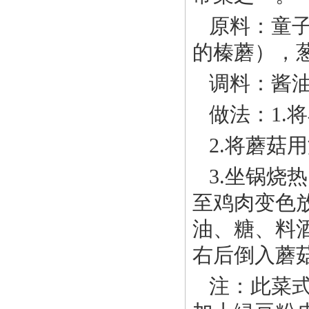
原料：童子
的榛蘑），
调料：酱
做法：1.
2.将蘑菇
3.坐锅烧
至鸡肉变色
油、糖、料
右后倒入蘑
注：此菜