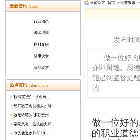
当前位置
首页
->
最新资讯
-
最新资讯
News
行业动态
考试培训
发布时间：2
原料介绍
健康饮食
做一位好的
亦即厨德。厨
菜品欣赏
能起到监督提
热点资讯
Informotion
的
技能宝“贵”：从名厨...
经开区三名技能人才展...
这是浓缩的“多彩贵州...
做一位好的
学院又有一位技能大师...
的职业道德
刘先受邀参加2018...