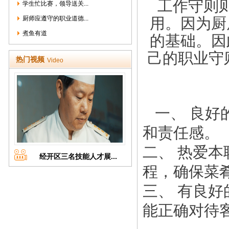
工作守则
学生忙比赛，领导送关...
厨师应遵守的职业道德...
用。因为厨
煮鱼有道
的基础。因
己的职业守
热门视频
Video
一、 良好
和责任感。
二、 热爱
经开区三名技能人才展...
程，确保菜
三、 有良
能正确对待