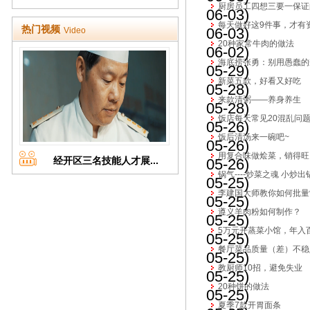
厨房员工四想三要一保证
06-03)
每天做好这9件事，才有
热门视频
06-03)
Video
20种家常牛肉的做法
06-02)
海底捞张勇：别用愚蠢的
05-29)
新菜五款，好看又好吃
05-28)
来款清粥——养身养生
05-28)
饭店每天常见20混乱问
05-26)
饭后清汤来一碗吧~
05-26)
用复合味做烩菜，销得旺
经开区三名技能人才展...
05-26)
锅气----炒菜之魂 小炒
05-25)
李建国大师教你如何批量
05-25)
遵义羊肉粉如何制作？
05-25)
5万元开蒸菜小馆，年入
05-25)
餐厅菜品质量（差）不稳
05-25)
教厨师10招，避免失业
05-25)
20种饼的做法
05-25)
夏季7款开胃面条