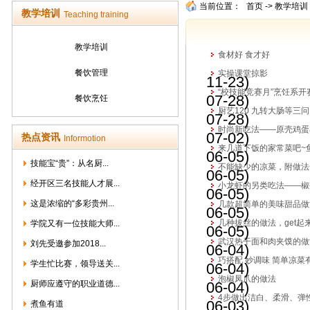
当前位置：
首页
->
教学培训
教学培训
Teaching training
教学培训
食材好 食才好
餐饮管理
实操课堂掠影
11-23)
“校技能竞赛月”烹饪系开
07-28)
餐饮烹饪
厨艺120 九转大肠等三问
07-28)
时尚新吃法——原壳鸡蛋
07-02)
热点资讯
Informotion
来几道下饭的家常菜吧~
06-05)
技能宝“贵”：从名厨...
不能缺少的凉菜，附做法
06-05)
经开区三名技能人才展...
小龙虾的另类吃法——椒
06-05)
这是浓缩的“多彩贵州...
几款超简单的美味甜品做
06-05)
几种拔丝的做法，get起
学院又有一位技能大师...
06-05)
武汉热干面和肉夹馍的做
刘先受邀参加2018...
06-04)
巧搭配 妙调味 简单凉菜
学生忙比赛，领导送关...
06-04)
泡椒凤爪的做法
厨师应遵守的职业道德...
06-04)
4步做出洁白、柔滑、弹
06-03)
煮鱼有道